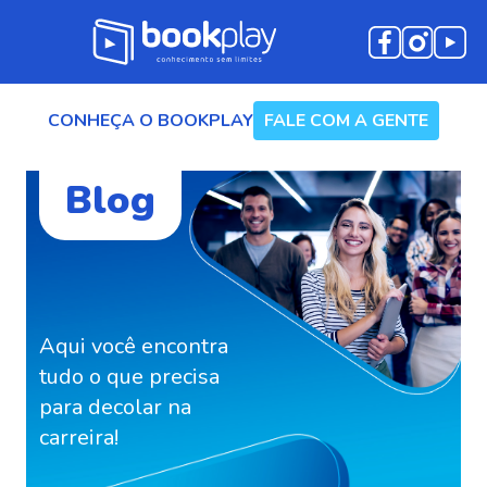
CONHEÇA O BOOKPLAY
FALE COM A GENTE
Blog
Blog
Aqui você encontra tudo
o que precisa para
Aqui você encontra
decolar na carreira!
tudo o que precisa
para decolar na
carreira!