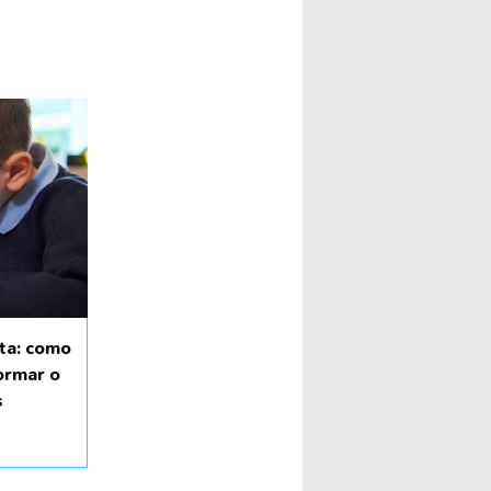
rta: como
ormar o
s