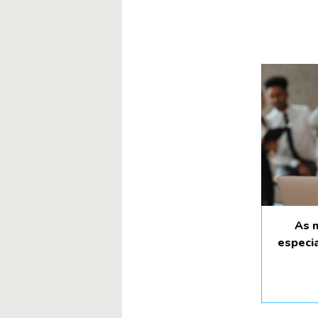
As 
especia